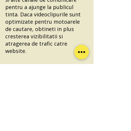
pentru a ajunge la publicul 
tinta. Daca videoclipurile sunt 
optimizate pentru motoarele 
de cautare, obtineti in plus 
cresterea vizibilitatii si 
atragerea de trafic catre 
website.
Concluzie
Continutul video a devenit 
astazi mai accesibil ca oricand, 
este unul dintre cele mai 
puternice instrumente de 