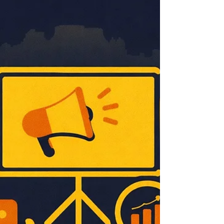
Eficiente
Ghid practic despre crearea unui spot
publicitar eficient. Află cum structura,
povestea și emoția influențează impactul unui
spot video.