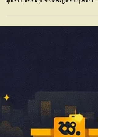
ocupă spațiu online
Dacă ești antreprenor, manager sau marketer
din Oradea, află cum poți crește vânzările cu
ajutorul producțiilor video gândite pentru
conversii.