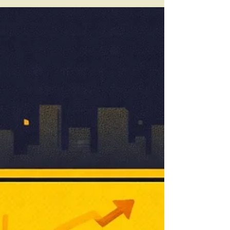
afacerea ta
Alegerea unui studio de productie video
influenteaza rezultatul final. Vezi ce criterii
conteaza si ce intrebari sa adresezi.