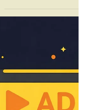
31 dec. 2025
5 min de citit
Realizarea videoclipurilor de
prezentare: Cum să creezi un
video de prezentare
impresionant
Video de prezentare explicat pas cu pas: rol,
structură, durată, utilitatea lui în marketing și
promovare online. Informații practice pentru
orice tip de afacere.