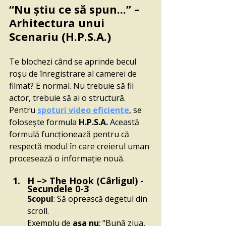
“Nu știu ce să spun...” – 
Arhitectura unui 
Scenariu (H.P.S.A.)
Te blochezi când se aprinde becul 
roșu de înregistrare al camerei de 
filmat? E normal. Nu trebuie să fii 
actor, trebuie să ai o structură. 
Pentru 
spoturi video eficiente
, se 
folosește formula 
H.P.S.A. 
Această 
formulă funcționează pentru că 
respectă modul în care creierul uman 
procesează o informație nouă.
H –> The Hook (Cârligul) - 
Secundele 0-3
Scopul
: Să oprească degetul din 
scroll.
Exemplu de 
așa nu
: “Bună ziua, 