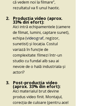
că vedem noi la filmare”, 
rezultatul va fi unul haotic.
Producția video (aprox. 
33% din efort):
Aici intră echipamentele (camere 
de filmat, lumini, captare sunet), 
echipa (
videograf
, regizor, 
sunetist) și locația. Costul 
variază în funcție de 
complexitate: filmezi într-un 
studio cu fundal alb sau ai 
nevoie de o hală industriala și 
actori?
Post-producția video 
(aprox. 33% din efort):
Aici materialul brut devine 
produs video finit. Montajul, 
corecția de culoare (pentru acel 