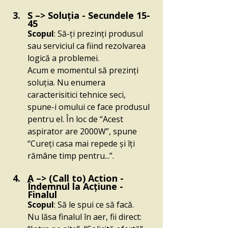
S –> Soluția - Secundele 15-
45
Scopul
: Să-ți prezinți produsul 
sau serviciul ca fiind rezolvarea 
logică a problemei.
Acum e momentul să prezinți 
soluția. Nu enumera 
caracterisitici tehnice seci, 
spune-i omului ce face produsul 
pentru el. În loc de “Acest 
aspirator are 2000W”, spune 
“Cureți casa mai repede și îți 
rămâne timp pentru...”.
A –> (Call to) Action - 
Îndemnul la Acțiune - 
Finalul
Scopul
: Să le spui ce să facă.
Nu lăsa finalul în aer, fii direct: 