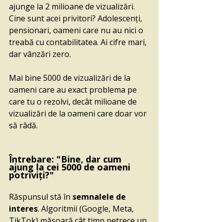
ajunge la 2 milioane de vizualizări. 
Cine sunt acei privitori? Adolescenți, 
pensionari, oameni care nu au nici o 
treabă cu contabilitatea. Ai cifre mari, 
dar vânzări zero.
Mai bine 5000 de vizualizări de la 
oameni care au exact problema pe 
care tu o rezolvi, decât milioane de 
vizualizări de la oameni care doar vor 
să râdă.
Întrebare: "Bine, dar cum 
ajung la cei 5000 de oameni 
potriviți?"
Răspunsul stă în 
semnalele de 
interes
. Algoritmii (Google, Meta, 
TikTok) măsoară cât timp petrece un 