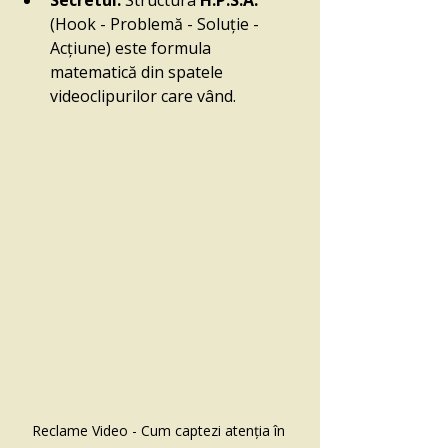
Secretul: 
Structura 
H.P.S.A.
(Hook - Problemă - Soluție - 
Acțiune) este formula 
matematică din spatele 
videoclipurilor care vând.
Reclame Video - Cum captezi atenția în 