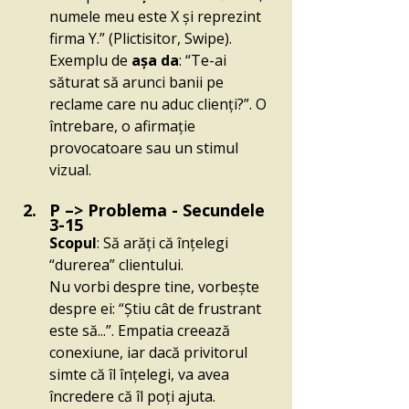
numele meu este X și reprezint 
firma Y.” (Plictisitor, Swipe).
Exemplu de 
așa da
: “Te-ai 
săturat să arunci banii pe 
reclame care nu aduc clienți?”. O 
întrebare, o afirmație 
provocatoare sau un stimul 
vizual.
P –> Problema - Secundele 
3-15
Scopul
: Să arăți că înțelegi 
“durerea” clientului.
Nu vorbi despre tine, vorbește 
despre ei: “Știu cât de frustrant 
este să...”. Empatia creează 
conexiune, iar dacă privitorul 
simte că îl înțelegi, va avea 
încredere că îl poți ajuta.