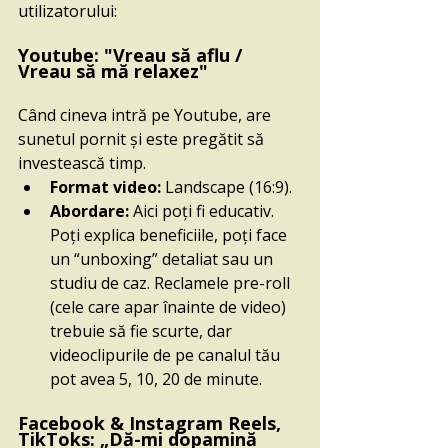
utilizatorului:
Youtube: "Vreau să aflu / 
Vreau să mă relaxez"
Când cineva intră pe Youtube, are 
sunetul pornit și este pregătit să 
investească timp.
Format video: 
Landscape (16:9).
Abordare: 
Aici poți fi educativ. 
Poți explica beneficiile, poți face 
un “unboxing” detaliat sau un 
studiu de caz. Reclamele pre-roll 
(cele care apar înainte de video) 
trebuie să fie scurte, dar 
videoclipurile de pe canalul tău 
pot avea 5, 10, 20 de minute.
Facebook & Instagram Reels, 
TikToks: „Dă-mi dopamină 