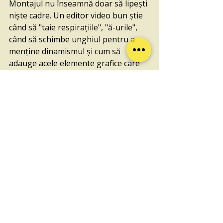
Montajul nu înseamnă doar să lipești 
niște cadre. Un editor video bun știe 
când să "taie respirațiile", "ă-urile", 
când să schimbe unghiul pentru a 
menține dinamismul și cum să 
adauge acele elemente grafice care 
subliniază ideile principale.
Ai primit clipul video 
final. Ce faci cu el?
O producție video de excepție este 
inutilă dacă “o ții la sertar” sau pe un 
stick USB. Distribuția este la fel de 
importantă ca producția.
Odată ce ai primit materialele video, 
iată ce să faci cu ele: