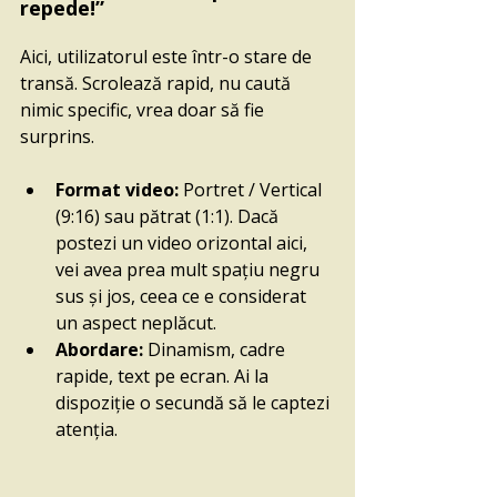
repede!”
Aici, utilizatorul este într-o stare de 
transă. Scrolează rapid, nu caută 
nimic specific, vrea doar să fie 
surprins.
Format video:
 Portret / Vertical 
(9:16) sau pătrat (1:1). Dacă 
postezi un video orizontal aici, 
vei avea prea mult spațiu negru 
sus și jos, ceea ce e considerat 
un aspect neplăcut.
Abordare:
 Dinamism, cadre 
rapide, text pe ecran. Ai la 
dispoziție o secundă să le captezi 
atenția.