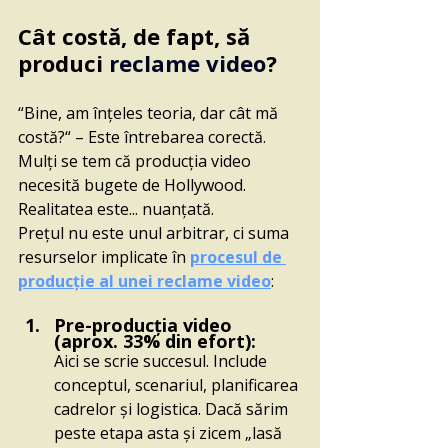
Cât costă, de fapt, să 
produci 
reclame video
?
“Bine, am înțeles teoria, dar cât mă 
costă?“ – Este întrebarea corectă. 
Mulți se tem că producția video 
necesită bugete de Hollywood. 
Realitatea este... nuanțată.
Prețul nu este unul arbitrar, ci suma 
resurselor implicate în 
procesul de 
producție al unei reclame video
:
Pre-producția video 
(aprox. 33% din efort):   
Aici se scrie succesul. Include 
conceptul, scenariul, planificarea 
cadrelor și logistica. Dacă sărim 
peste etapa asta și zicem „lasă 